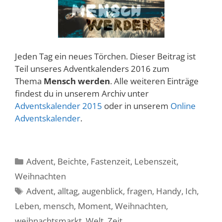
Jeden Tag ein neues Törchen. Dieser Beitrag ist
Teil unseres Adventkalenders 2016 zum
Thema
Mensch werden
. Alle weiteren Einträge
findest du in unserem Archiv unter
Adventskalender 2015
oder in unserem
Online
Adventskalender
.
Kategorien
Advent
,
Beichte
,
Fastenzeit
,
Lebenszeit
,
Weihnachten
Schlagwörter
Advent
,
alltag
,
augenblick
,
fragen
,
Handy
,
Ich
,
Leben
,
mensch
,
Moment
,
Weihnachten
,
weihnachtsmarkt
,
Welt
,
Zeit