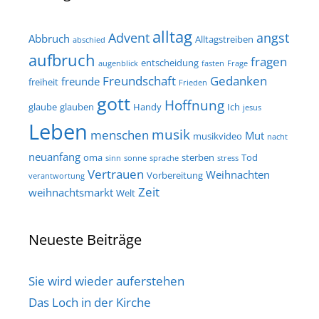
alltag
Advent
angst
Abbruch
Alltagstreiben
abschied
aufbruch
fragen
entscheidung
augenblick
fasten
Frage
Freundschaft
Gedanken
freunde
freiheit
Frieden
gott
Hoffnung
glaube
glauben
Handy
Ich
jesus
Leben
musik
menschen
Mut
musikvideo
nacht
neuanfang
oma
sterben
Tod
sinn
sonne
sprache
stress
Vertrauen
Weihnachten
Vorbereitung
verantwortung
Zeit
weihnachtsmarkt
Welt
Neueste Beiträge
Sie wird wieder auferstehen
Das Loch in der Kirche