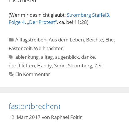
das zu lesen.
(Wer mir das nicht glaubt:
Stromberg Staffel3,
Folge 4, „Der Protest“
, ca. bei 11:28)
Kategorien
Alltagstreiben
,
Aus dem Leben
,
Beichte
,
Ehe
,
Fastenzeit
,
Weihnachten
Schlagwörter
ablenkung
,
alltag
,
augenblick
,
danke
,
durchlüften
,
Handy
,
Serie
,
Stromberg
,
Zeit
Ein Kommentar
fasten(brechen)
12. März 2017
von
Raphael Foltin