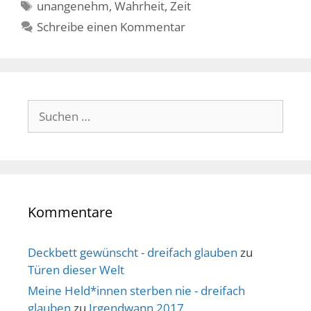
Schlagwörter
unangenehm
,
Wahrheit
,
Zeit
Schreibe einen Kommentar
Suche
nach:
Kommentare
Deckbett gewünscht - dreifach glauben
zu
Türen dieser Welt
Meine Held*innen sterben nie - dreifach
glauben
zu
Irgendwann 2017