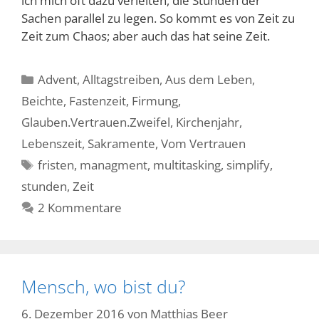
ich mich oft dazu verleiten, die Stunden der
Sachen parallel zu legen. So kommt es von Zeit zu
Zeit zum Chaos; aber auch das hat seine Zeit.
Kategorien
Advent
,
Alltagstreiben
,
Aus dem Leben
,
Beichte
,
Fastenzeit
,
Firmung
,
Glauben.Vertrauen.Zweifel
,
Kirchenjahr
,
Lebenszeit
,
Sakramente
,
Vom Vertrauen
Schlagwörter
fristen
,
managment
,
multitasking
,
simplify
,
stunden
,
Zeit
2 Kommentare
Mensch, wo bist du?
6. Dezember 2016
von
Matthias Beer