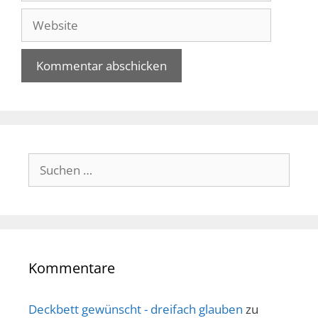
Adresse
Website
Suche
nach:
Kommentare
Deckbett gewünscht - dreifach glauben
zu