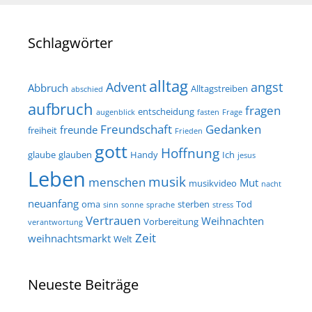
Schlagwörter
alltag
Advent
angst
Abbruch
Alltagstreiben
abschied
aufbruch
fragen
entscheidung
augenblick
fasten
Frage
Freundschaft
Gedanken
freunde
freiheit
Frieden
gott
Hoffnung
glaube
glauben
Handy
Ich
jesus
Leben
musik
menschen
Mut
musikvideo
nacht
neuanfang
oma
sterben
Tod
sinn
sonne
sprache
stress
Vertrauen
Weihnachten
Vorbereitung
verantwortung
Zeit
weihnachtsmarkt
Welt
Neueste Beiträge