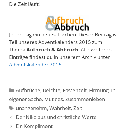
Die Zeit läuft!
Jeden Tag ein neues Törchen. Dieser Beitrag ist
Teil unseres Adventkalenders 2015 zum
Thema
Aufbruch & Abbruch
. Alle weiteren
Einträge findest du in unserem Archiv unter
Adventskalender 2015
.
Kategorien
Aufbrüche
,
Beichte
,
Fastenzeit
,
Firmung
,
In
eigener Sache
,
Mutiges
,
Zusammenleben
Schlagwörter
unangenehm
,
Wahrheit
,
Zeit
Der Nikolaus und christliche Werte
Ein Kompliment