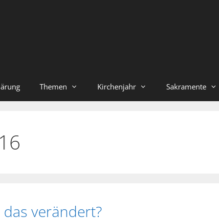
lärung
Themen
Kirchenjahr
Sakramente
16
s, das verändert?