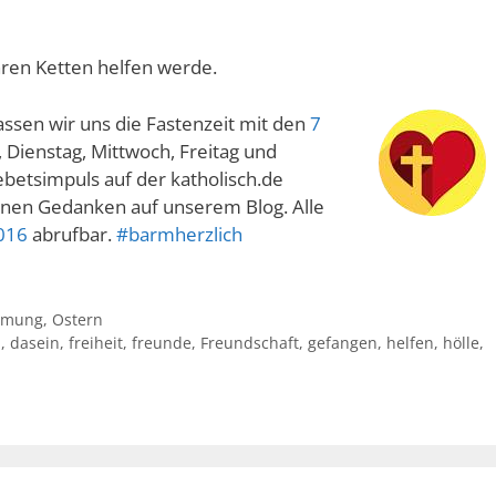
ihren Ketten helfen werde.
ssen wir uns die Fastenzeit mit den
7
, Dienstag, Mittwoch, Freitag und
ebetsimpuls auf der katholisch.de
inen Gedanken auf unserem Blog. Alle
016
abrufbar.
#barmherzlich
rmung
,
Ostern
n
,
dasein
,
freiheit
,
freunde
,
Freundschaft
,
gefangen
,
helfen
,
hölle
,