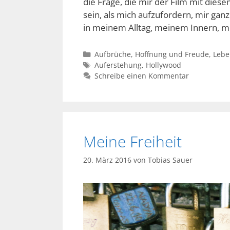
die Frage, die mir der Film mit die
sein, als mich aufzufordern, mir gan
in meinem Alltag, meinem Innern, 
Kategorien
Aufbrüche
,
Hoffnung und Freude
,
Lebe
Schlagwörter
Auferstehung
,
Hollywood
Schreibe einen Kommentar
Meine Freiheit
20. März 2016
von
Tobias Sauer