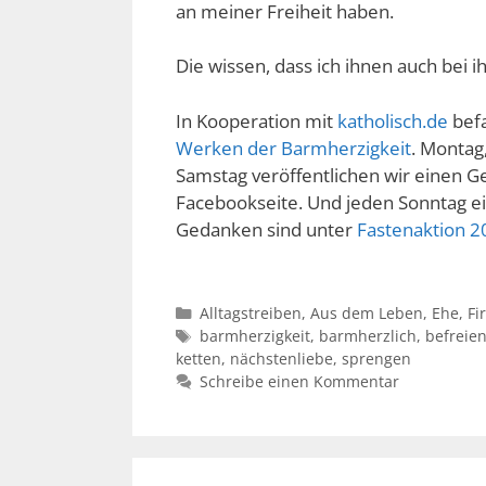
an meiner Freiheit haben.
Die wissen, dass ich ihnen auch bei 
In Kooperation mit
katholisch.de
befa
Werken der Barmherzigkeit
. Montag
Samstag veröffentlichen wir einen G
Facebookseite. Und jeden Sonntag e
Gedanken sind unter
Fastenaktion 2
Kategorien
Alltagstreiben
,
Aus dem Leben
,
Ehe
,
Fi
Schlagwörter
barmherzigkeit
,
barmherzlich
,
befreie
ketten
,
nächstenliebe
,
sprengen
Schreibe einen Kommentar