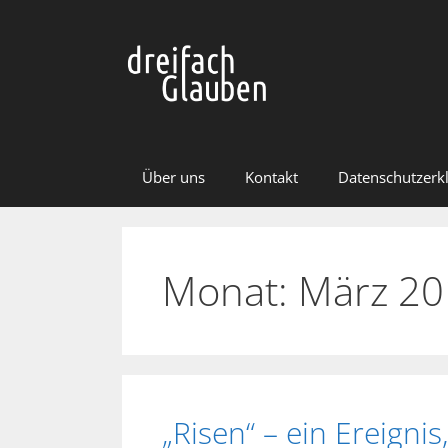
Zum
Inhalt
springen
Über uns
Kontakt
Datenschutzerk
Monat:
März 20
„Risen“ – ein Ereigni