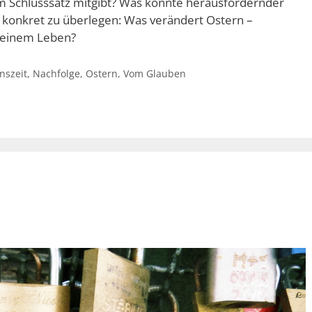
sem Schlusssatz mitgibt? Was könnte herausfordernder
z konkret zu überlegen: Was verändert Ostern –
meinem Leben?
nszeit
,
Nachfolge
,
Ostern
,
Vom Glauben