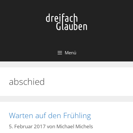
Zum
Inhalt
springen
Menü
abschied
Warten auf den Frühling
5. Februar 2017
von
Michael Michels