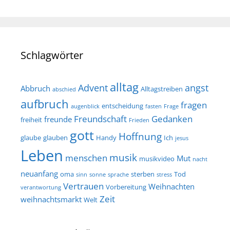
Schlagwörter
alltag
Advent
angst
Abbruch
Alltagstreiben
abschied
aufbruch
fragen
entscheidung
augenblick
fasten
Frage
Freundschaft
Gedanken
freunde
freiheit
Frieden
gott
Hoffnung
glaube
glauben
Handy
Ich
jesus
Leben
musik
menschen
Mut
musikvideo
nacht
neuanfang
oma
sterben
Tod
sinn
sonne
sprache
stress
Vertrauen
Weihnachten
Vorbereitung
verantwortung
Zeit
weihnachtsmarkt
Welt