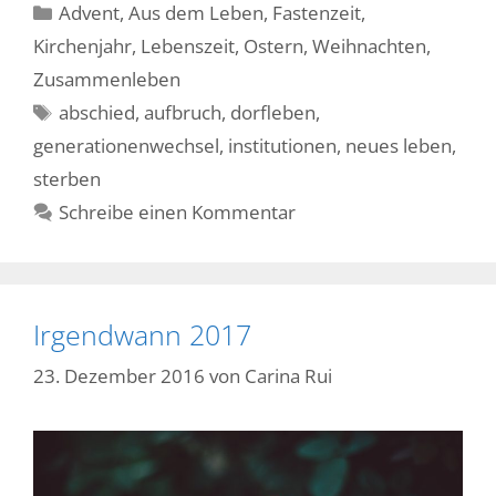
Kategorien
Advent
,
Aus dem Leben
,
Fastenzeit
,
Kirchenjahr
,
Lebenszeit
,
Ostern
,
Weihnachten
,
Zusammenleben
Schlagwörter
abschied
,
aufbruch
,
dorfleben
,
generationenwechsel
,
institutionen
,
neues leben
,
sterben
Schreibe einen Kommentar
Irgendwann 2017
23. Dezember 2016
von
Carina Rui