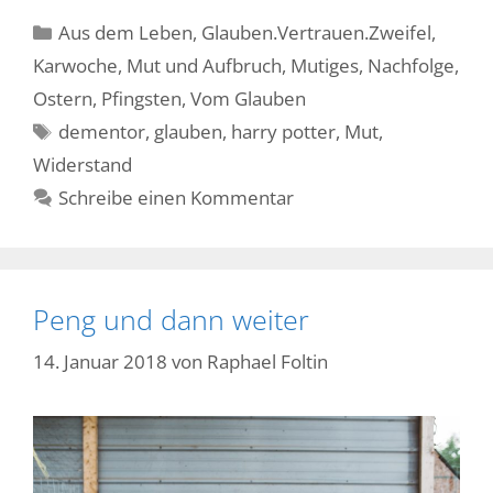
Kategorien
Aus dem Leben
,
Glauben.Vertrauen.Zweifel
,
Karwoche
,
Mut und Aufbruch
,
Mutiges
,
Nachfolge
,
Ostern
,
Pfingsten
,
Vom Glauben
Schlagwörter
dementor
,
glauben
,
harry potter
,
Mut
,
Widerstand
Schreibe einen Kommentar
Peng und dann weiter
14. Januar 2018
von
Raphael Foltin