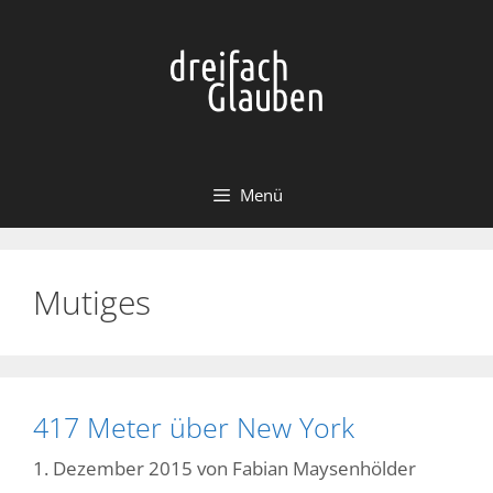
Zum
Inhalt
springen
Menü
Mutiges
417 Meter über New York
1. Dezember 2015
von
Fabian Maysenhölder