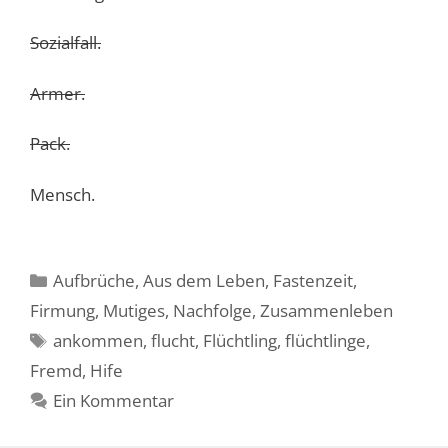
Sozialfall.
Armer.
Pack.
Mensch.
Kategorien
Aufbrüche
,
Aus dem Leben
,
Fastenzeit
,
Firmung
,
Mutiges
,
Nachfolge
,
Zusammenleben
Schlagwörter
ankommen
,
flucht
,
Flüchtling
,
flüchtlinge
,
Fremd
,
Hife
Ein Kommentar