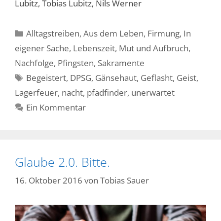
Lubitz, Tobias Lubitz, Nils Werner
Kategorien
Alltagstreiben
,
Aus dem Leben
,
Firmung
,
In
eigener Sache
,
Lebenszeit
,
Mut und Aufbruch
,
Nachfolge
,
Pfingsten
,
Sakramente
Schlagwörter
Begeistert
,
DPSG
,
Gänsehaut
,
Geflasht
,
Geist
,
Lagerfeuer
,
nacht
,
pfadfinder
,
unerwartet
Ein Kommentar
Glaube 2.0. Bitte.
16. Oktober 2016
von
Tobias Sauer