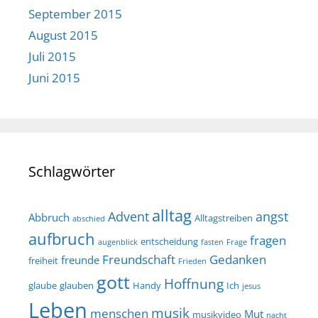
September 2015
August 2015
Juli 2015
Juni 2015
Schlagwörter
alltag
Advent
angst
Abbruch
Alltagstreiben
abschied
aufbruch
fragen
entscheidung
augenblick
fasten
Frage
Freundschaft
Gedanken
freunde
freiheit
Frieden
gott
Hoffnung
glaube
glauben
Handy
Ich
jesus
Leben
musik
menschen
Mut
musikvideo
nacht