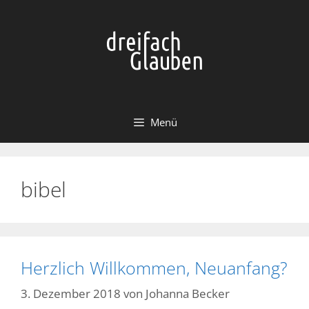
Zum
Inhalt
springen
Menü
bibel
Herzlich Willkommen, Neuanfang?
3. Dezember 2018
von
Johanna Becker