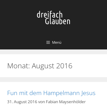
Zum
Inhalt
springen
Menü
Monat:
August 2016
Fun mit dem Hampelmann Jesus
31. August 2016
von
Fabian Maysenhölder