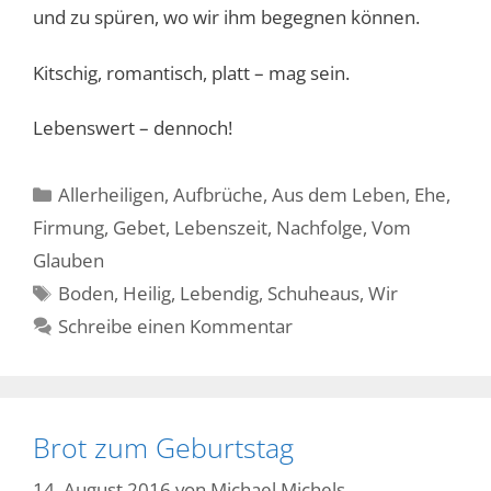
und zu spüren, wo wir ihm begegnen können.
Kitschig, romantisch, platt – mag sein.
Lebenswert – dennoch!
Kategorien
Allerheiligen
,
Aufbrüche
,
Aus dem Leben
,
Ehe
,
Firmung
,
Gebet
,
Lebenszeit
,
Nachfolge
,
Vom
Glauben
Schlagwörter
Boden
,
Heilig
,
Lebendig
,
Schuheaus
,
Wir
Schreibe einen Kommentar
Brot zum Geburtstag
14. August 2016
von
Michael Michels