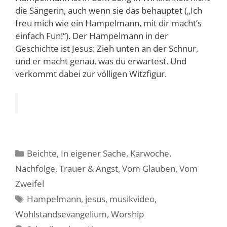
die Sängerin, auch wenn sie das behauptet („Ich
freu mich wie ein Hampelmann, mit dir macht’s
einfach Fun!“). Der Hampelmann in der
Geschichte ist Jesus: Zieh unten an der Schnur,
und er macht genau, was du erwartest. Und
verkommt dabei zur völligen Witzfigur.
Kategorien
Beichte
,
In eigener Sache
,
Karwoche
,
Nachfolge
,
Trauer & Angst
,
Vom Glauben
,
Vom
Zweifel
Schlagwörter
Hampelmann
,
jesus
,
musikvideo
,
Wohlstandsevangelium
,
Worship