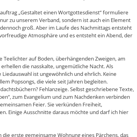
sauftrag „Gestaltet einen Wortgottesdienst“ formuliere
 nur zu unserem Verband, sondern ist auch ein Element
is dennoch groß. Aber im Laufe des Nachmittags entsteht
, vorfreudige Atmosphäre und es entsteht ein Abend, der
e Teelichter auf Boden, überhängenden Zweigen, am
 erhellen die nasskalte, ungemütliche Nacht. Als
ie Liedauswahl ist ungewöhnlich und ehrlich. Keine
llem Popsongs, die viele seit Jahren begleiten.
dachtsbüchern? Fehlanzeige. Selbst geschriebene Texte,
ben“, zum Evangelium und zum Nachdenken verbinden
gemeinsamen Feier. Sie verkünden Freiheit,
n. Einige Ausschnitte daraus möchte und darf ich hier
n die erste gemeinsame Wohnung eines Pärchens, das