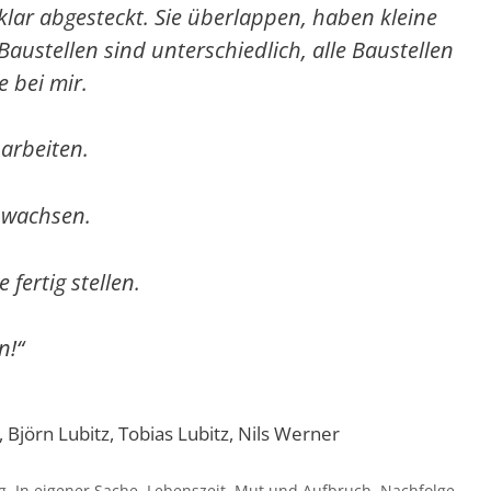
klar abgesteckt. Sie überlappen, haben kleine
e Baustellen sind unterschiedlich, alle Baustellen
 bei mir.
 arbeiten.
 wachsen.
e fertig stellen.
n!“
, Björn Lubitz, Tobias Lubitz, Nils Werner
g
,
In eigener Sache
,
Lebenszeit
,
Mut und Aufbruch
,
Nachfolge
,