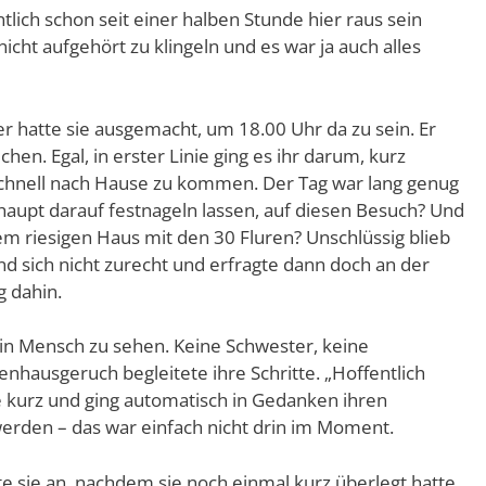
entlich schon seit einer halben Stunde hier raus sein
icht aufgehört zu klingeln und es war ja auch alles
r hatte sie ausgemacht, um 18.00 Uhr da zu sein. Er
hen. Egal, in erster Linie ging es ihr darum, kurz
chnell nach Hause zu kommen. Der Tag war lang genug
aupt darauf festnageln lassen, auf diesen Besuch? Und
em riesigen Haus mit den 30 Fluren? Unschlüssig blieb
fand sich nicht zurecht und erfragte dann doch an der
 dahin.
kein Mensch zu sehen. Keine Schwester, keine
nhausgeruch begleitete ihre Schritte. „Hoffentlich
sie kurz und ging automatisch in Gedanken ihren
erden – das war einfach nicht drin im Moment.
fte sie an, nachdem sie noch einmal kurz überlegt hatte,