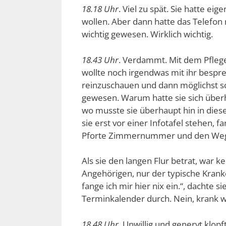
18.18 Uhr
. Viel zu spät. Sie hatte eig
wollen. Aber dann hatte das Telefon n
wichtig gewesen. Wirklich wichtig.
18.43 Uhr
. Verdammt. Mit dem Pflege
wollte noch irgendwas mit ihr besprec
reinzuschauen und dann möglichst s
gewesen. Warum hatte sie sich überh
wo musste sie überhaupt hin in dies
sie erst vor einer Infotafel stehen, 
Pforte Zimmernummer und den Weg
Als sie den langen Flur betrat, war 
Angehörigen, nur der typische Kranke
fange ich mir hier nix ein.“, dachte 
Terminkalender durch. Nein, krank w
18.48 Uhr
. Unwillig und genervt klop