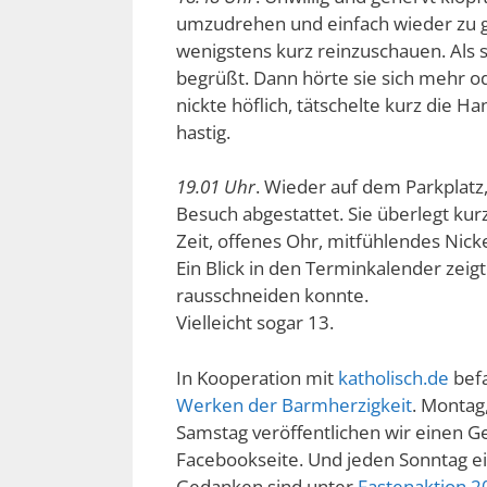
umzudrehen und einfach wieder zu ge
wenigstens kurz reinzuschauen. Als s
begrüßt. Dann hörte sie sich mehr o
nickte höflich, tätschelte kurz die 
hastig.
19.01 Uhr
. Wieder auf dem Parkplatz, b
Besuch abgestattet. Sie überlegt kurz
Zeit, offenes Ohr, mitfühlendes Nicke
Ein Blick in den Terminkalender zei
rausschneiden konnte.
Vielleicht sogar 13.
In Kooperation mit
katholisch.de
befa
Werken der Barmherzigkeit
. Montag
Samstag veröffentlichen wir einen G
Facebookseite. Und jeden Sonntag e
Gedanken sind unter
Fastenaktion 2