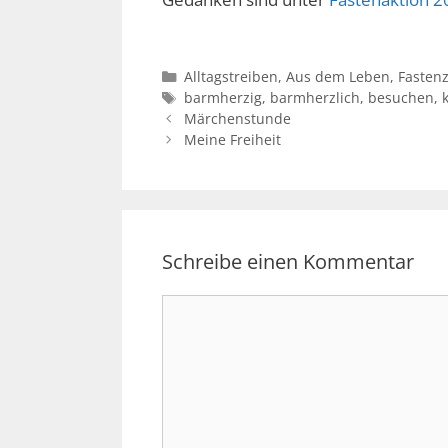
Kategorien
Alltagstreiben
,
Aus dem Leben
,
Fastenz
Schlagwörter
barmherzig
,
barmherzlich
,
besuchen
,
Märchenstunde
Meine Freiheit
Schreibe einen Kommentar
Kommentar