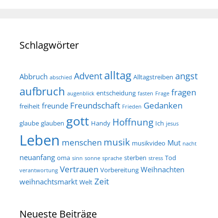
Schlagwörter
alltag
Advent
angst
Abbruch
Alltagstreiben
abschied
aufbruch
fragen
entscheidung
augenblick
fasten
Frage
Freundschaft
Gedanken
freunde
freiheit
Frieden
gott
Hoffnung
glaube
glauben
Handy
Ich
jesus
Leben
musik
menschen
Mut
musikvideo
nacht
neuanfang
oma
sterben
Tod
sinn
sonne
sprache
stress
Vertrauen
Weihnachten
Vorbereitung
verantwortung
Zeit
weihnachtsmarkt
Welt
Neueste Beiträge