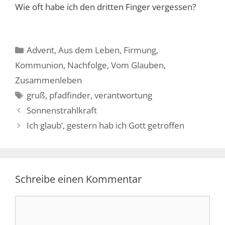
Wie oft habe ich den dritten Finger vergessen?
Kategorien
Advent
,
Aus dem Leben
,
Firmung
,
Kommunion
,
Nachfolge
,
Vom Glauben
,
Zusammenleben
Schlagwörter
gruß
,
pfadfinder
,
verantwortung
Sonnenstrahlkraft
Ich glaub‘, gestern hab ich Gott getroffen
Schreibe einen Kommentar
Kommentar