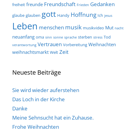
Freundschaft
Gedanken
freunde
freiheit
Frieden
gott
Hoffnung
glaube
glauben
Handy
Ich
jesus
Leben
musik
menschen
Mut
musikvideo
nacht
neuanfang
oma
sterben
Tod
sinn
sonne
sprache
stress
Vertrauen
Weihnachten
Vorbereitung
verantwortung
Zeit
weihnachtsmarkt
Welt
Neueste Beiträge
Sie wird wieder auferstehen
Das Loch in der Kirche
Danke
Meine Sehnsucht hat ein Zuhause.
Frohe Weihnachten