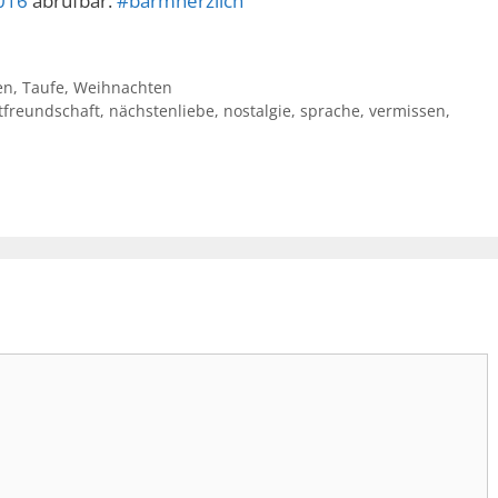
016
abrufbar.
#barmherzlich
en
,
Taufe
,
Weihnachten
tfreundschaft
,
nächstenliebe
,
nostalgie
,
sprache
,
vermissen
,