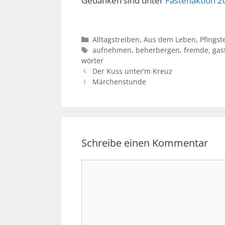
Gedanken sind unter
Fastenaktion 2
Kategorien
Alltagstreiben
,
Aus dem Leben
,
Pfingst
Schlagwörter
aufnehmen
,
beherbergen
,
fremde
,
gas
wörter
Der Kuss unter’m Kreuz
Märchenstunde
Schreibe einen Kommentar
Kommentar