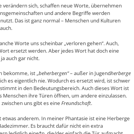
ie verändern sich, schaffen neue Worte, übernehmen
nsgemeinschaften und andere Begriffe werden
enutzt. Das ist ganz normal – Menschen und Kulturen
 auch.
anche Worte uns scheinbar „verloren gehen“. Auch,
ort ersetzt werden. Aber jedes Wort hat doch eine
ja auch gar nicht.
n bekomme, ist „
beherbergen“
– außer in Jugend
herberge
ch es eigentlich nie. Wodurch es ersetzt wird, ist schwer
bestimmt in den Bedeutungsbereich. Auch dieses Wort ist
s Menschen ihre Türen öffnen, um andere einzulassen.
zwischen uns gibt es eine
Freundschaft
.
it etwas anderem. In meiner Phantasie ist eine Herberge
Badezimmer. Es braucht dafür nicht ein extra
n lediglich eine*n, die/der einfach die Tür aufmacht.