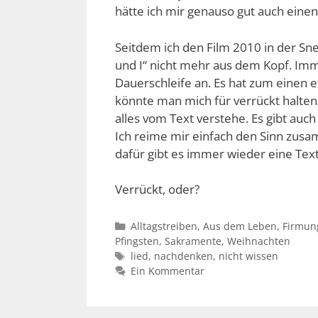
hätte ich mir genauso gut auch eine
Seitdem ich den Film 2010 in der Sn
und I“ nicht mehr aus dem Kopf. Imm
Dauerschleife an. Es hat zum einen 
könnte man mich für verrückt halten,
alles vom Text verstehe. Es gibt auc
Ich reime mir einfach den Sinn zusam
dafür gibt es immer wieder eine Textz
Verrückt, oder?
Kategorien
Alltagstreiben
,
Aus dem Leben
,
Firmun
Pfingsten
,
Sakramente
,
Weihnachten
Schlagwörter
lied
,
nachdenken
,
nicht wissen
Ein Kommentar