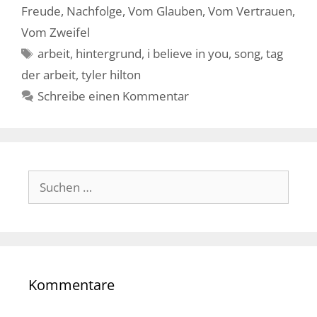
Freude
,
Nachfolge
,
Vom Glauben
,
Vom Vertrauen
,
Vom Zweifel
Schlagwörter
arbeit
,
hintergrund
,
i believe in you
,
song
,
tag
der arbeit
,
tyler hilton
Schreibe einen Kommentar
Suche
nach:
Kommentare