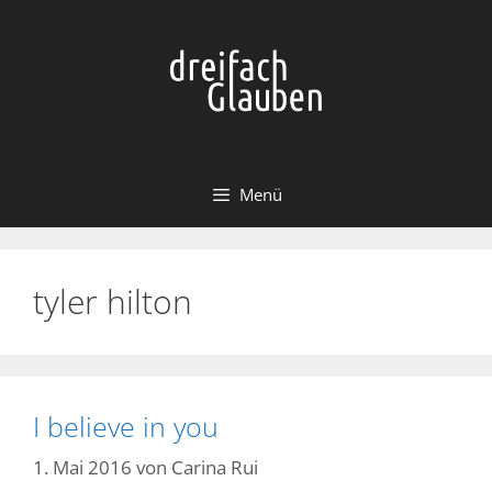
Zum
Inhalt
springen
Menü
tyler hilton
I believe in you
1. Mai 2016
von
Carina Rui