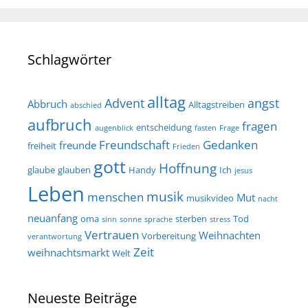
Schlagwörter
alltag
Advent
angst
Abbruch
Alltagstreiben
abschied
aufbruch
fragen
entscheidung
augenblick
fasten
Frage
Freundschaft
Gedanken
freunde
freiheit
Frieden
gott
Hoffnung
glaube
glauben
Handy
Ich
jesus
Leben
musik
menschen
Mut
musikvideo
nacht
neuanfang
oma
sterben
Tod
sinn
sonne
sprache
stress
Vertrauen
Weihnachten
Vorbereitung
verantwortung
Zeit
weihnachtsmarkt
Welt
Neueste Beiträge