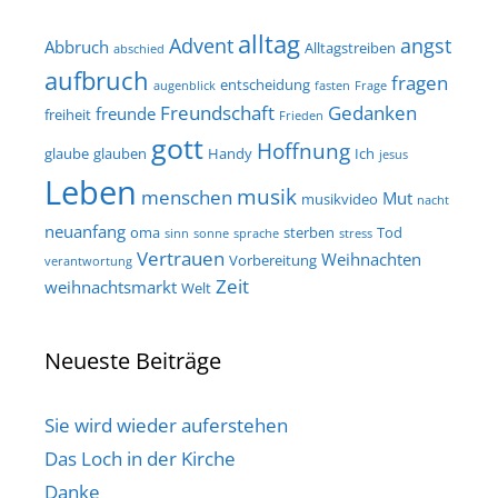
alltag
Advent
angst
Abbruch
Alltagstreiben
abschied
aufbruch
fragen
entscheidung
augenblick
fasten
Frage
Freundschaft
Gedanken
freunde
freiheit
Frieden
gott
Hoffnung
glaube
glauben
Handy
Ich
jesus
Leben
musik
menschen
Mut
musikvideo
nacht
neuanfang
oma
sterben
Tod
sinn
sonne
sprache
stress
Vertrauen
Weihnachten
Vorbereitung
verantwortung
Zeit
weihnachtsmarkt
Welt
Neueste Beiträge
Sie wird wieder auferstehen
Das Loch in der Kirche
Danke