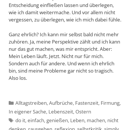
Entscheidung einfließen lassen und überlegen,
wie ich damit weitermache. Und vor allem nicht
vergessen, zu überlegen, wie ich mich dabei fühle.
Ganz ehrlich? Ich kann mir selbst bald nicht mehr
zuhören. Ja, meine Perspektive zählt und ich kann
nur das gut machen, was mir entspricht. Aber:
Mein Leben läuft. Jetzt. Nicht nur für mich.
Sondern auch für andere. Und wenn ich ehrlich
bin, sind meine Probleme gar nicht so tragisch.
Also los.
Kategorien
Alltagstreiben
,
Aufbrüche
,
Fastenzeit
,
Firmung
,
In eigener Sache
,
Lebenszeit
,
Ostern
Schlagwörter
do it
,
einfach
,
genießen
,
Leben
,
machen
,
nicht
denken
,
rausgehen
,
reflexion
,
selbstkritik
,
simply