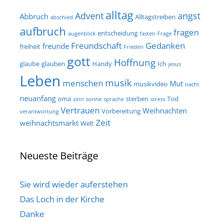
alltag
Advent
angst
Abbruch
Alltagstreiben
abschied
aufbruch
fragen
entscheidung
augenblick
fasten
Frage
Freundschaft
Gedanken
freunde
freiheit
Frieden
gott
Hoffnung
glaube
glauben
Handy
Ich
jesus
Leben
musik
menschen
Mut
musikvideo
nacht
neuanfang
oma
sterben
Tod
sinn
sonne
sprache
stress
Vertrauen
Weihnachten
Vorbereitung
verantwortung
Zeit
weihnachtsmarkt
Welt
Neueste Beiträge
Sie wird wieder auferstehen
Das Loch in der Kirche
Danke