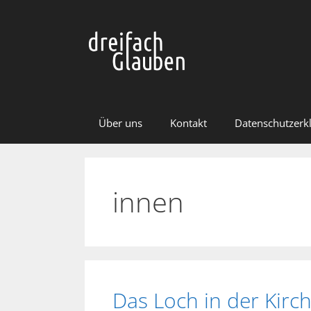
Zum
Inhalt
springen
Über uns
Kontakt
Datenschutzerk
innen
Das Loch in der Kirc