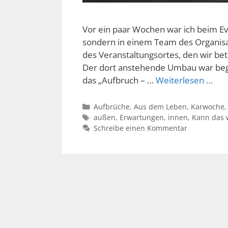
Vor ein paar Wochen war ich beim Eva
sondern in einem Team des Organisat
des Veranstaltungsortes, den wir bet
Der dort anstehende Umbau war begi
das „Aufbruch – …
Weiterlesen …
Kategorien
Aufbrüche
,
Aus dem Leben
,
Karwoche
Schlagwörter
außen
,
Erwartungen
,
innen
,
Kann das 
Schreibe einen Kommentar