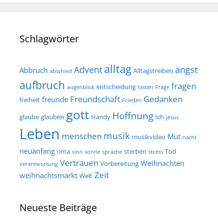
Schlagwörter
alltag
Advent
angst
Abbruch
Alltagstreiben
abschied
aufbruch
fragen
entscheidung
augenblick
fasten
Frage
Freundschaft
Gedanken
freunde
freiheit
Frieden
gott
Hoffnung
glaube
glauben
Handy
Ich
jesus
Leben
musik
menschen
Mut
musikvideo
nacht
neuanfang
oma
sterben
Tod
sinn
sonne
sprache
stress
Vertrauen
Weihnachten
Vorbereitung
verantwortung
Zeit
weihnachtsmarkt
Welt
Neueste Beiträge