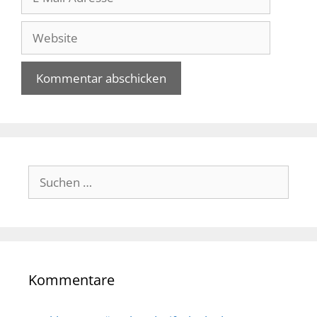
Mail-
Adresse
Website
Suche
nach:
Kommentare