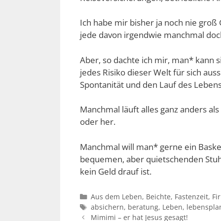
Ich habe mir bisher ja noch nie gro
jede davon irgendwie manchmal doch 
Aber, so dachte ich mir, man* kann si
jedes Risiko dieser Welt für sich au
Spontanität und den Lauf des Lebens
Manchmal läuft alles ganz anders al
oder her.
Manchmal will man* gerne ein Basket
bequemen, aber quietschenden Stuhl
kein Geld drauf ist.
Kategorien
Aus dem Leben
,
Beichte
,
Fastenzeit
,
Fi
Schlagwörter
absichern
,
beratung
,
Leben
,
lebenspla
Mimimi – er hat Jesus gesagt!