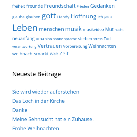
Freundschaft
Gedanken
freunde
freiheit
Frieden
gott
Hoffnung
glaube
glauben
Handy
Ich
jesus
Leben
musik
menschen
Mut
musikvideo
nacht
neuanfang
oma
sterben
Tod
sinn
sonne
sprache
stress
Vertrauen
Weihnachten
Vorbereitung
verantwortung
Zeit
weihnachtsmarkt
Welt
Neueste Beiträge
Sie wird wieder auferstehen
Das Loch in der Kirche
Danke
Meine Sehnsucht hat ein Zuhause.
Frohe Weihnachten