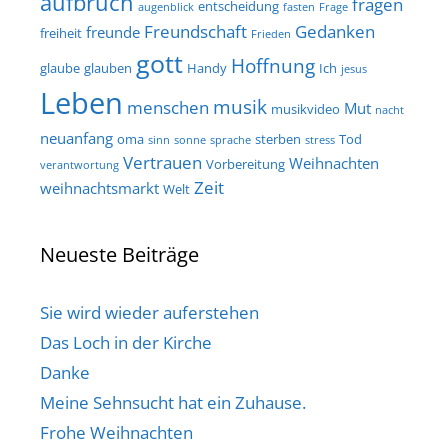
aufbruch
fragen
entscheidung
augenblick
fasten
Frage
Freundschaft
Gedanken
freunde
freiheit
Frieden
gott
Hoffnung
glaube
glauben
Handy
Ich
jesus
Leben
musik
menschen
Mut
musikvideo
nacht
neuanfang
oma
sterben
Tod
sinn
sonne
sprache
stress
Vertrauen
Weihnachten
Vorbereitung
verantwortung
Zeit
weihnachtsmarkt
Welt
Neueste Beiträge
Sie wird wieder auferstehen
Das Loch in der Kirche
Danke
Meine Sehnsucht hat ein Zuhause.
Frohe Weihnachten